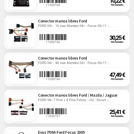
10,22 €
11030740
IVA Incluido
Conector manos libres Ford
FORD 04> - 16 vias Mondeo 04> - Focus 05<11 -...
30,25 €
11050740
IVA Incluido
Conector manos libres Ford
FORD 04> - 40 vias Mondeo 04> - Focus 05<11 -...
47,49 €
11050744
IVA Incluido
Conector manos libres Ford / Mazda / Jaguar
FORD 94> 7 Pins + 8 Pins Fiesta - <02 - Escort -...
25,41 €
11050707
IVA Incluido
Evus P09A Ford Focus 2005