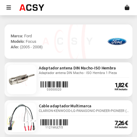
Marca:
Ford
Modelo:
Focus
Año:
(2005 - 2008)
Adaptador antena DIN Macho-ISO Hembra
Adaptador antena DIN Macho - ISO Hembra 1 Pieza
1,82 €
03000020
IVA Incluido
Cable adaptador Multimarca
CLARION-KENWOOD-LG-PANASONIC-PIONEER-PIONEER (TYPE...
7,26 €
1121MULTI5
IVA Incluido