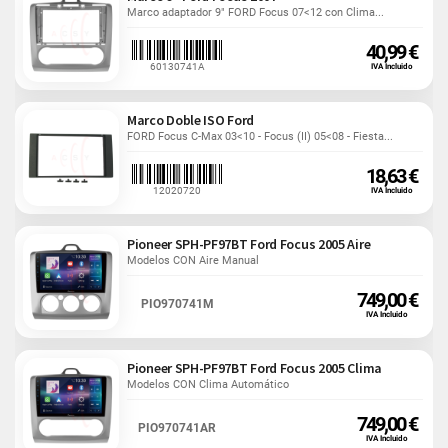
Marco adaptador 9" FORD Focus 07<12 con Clima...
40,99 €
60130741A
IVA Incluido
Marco Doble ISO Ford
FORD Focus C-Max 03<10 - Focus (II) 05<08 - Fiesta...
18,63 €
12020720
IVA Incluido
Pioneer SPH-PF97BT Ford Focus 2005 Aire
Modelos CON Aire Manual
749,00 €
PIO970741M
IVA Incluido
Pioneer SPH-PF97BT Ford Focus 2005 Clima
Modelos CON Clima Automático
749,00 €
PIO970741AR
IVA Incluido