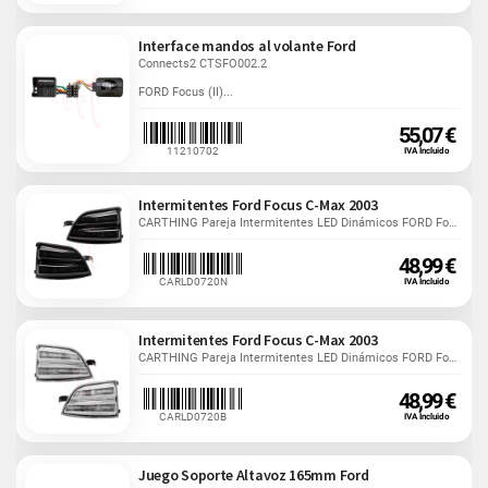
Interface mandos al volante Ford
Connects2 CTSFO002.2
FORD Focus (II)...
55,07 €
11210702
IVA Incluido
Intermitentes Ford Focus C-Max 2003
CARTHING Pareja Intermitentes LED Dinámicos FORD Focus...
48,99 €
CARLD0720N
IVA Incluido
Intermitentes Ford Focus C-Max 2003
CARTHING Pareja Intermitentes LED Dinámicos FORD Focus...
48,99 €
CARLD0720B
IVA Incluido
Juego Soporte Altavoz 165mm Ford