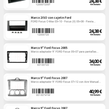
24,38 €
12000720ST
IVA Incluido
Marco 2ISO con cajetin Ford
FORD Focus C-Max 03<10 - Focus (II) 05<08 - Fiesta...
24,38 €
12000720
IVA Incluido
Marco 9" Ford Focus 2005
Marco adaptador 9" FORD Focus 05<07 para pantallas...
34,00 €
60130720
IVA Incluido
Marco 9" Ford Focus 2007
Marco adaptador 9" FORD Focus 07<12 con Aire Manual...
40,99 €
60130741M
IVA Incluido
Marco 9" Ford Focus 2007