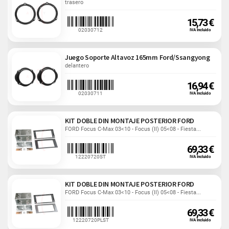
trasero
15,73 €
02030712
IVA Incluido
Juego Soporte Altavoz 165mm Ford/Ssangyong
delantero
16,94 €
02030711
IVA Incluido
KIT DOBLE DIN MONTAJE POSTERIOR FORD
FORD Focus C-Max 03<10 - Focus (II) 05<08 - Fiesta...
69,33 €
12220720ST
IVA Incluido
KIT DOBLE DIN MONTAJE POSTERIOR FORD
FORD Focus C-Max 03<10 - Focus (II) 05<08 - Fiesta...
69,33 €
12220720PLST
IVA Incluido