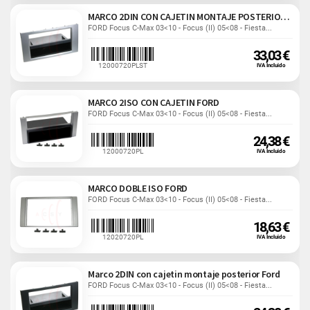
MARCO 2DIN CON CAJETIN MONTAJE POSTERIOR FORD
FORD Focus C-Max 03<10 - Focus (II) 05<08 - Fiesta...
33,03 €
12000720PLST
IVA Incluido
MARCO 2ISO CON CAJETIN FORD
FORD Focus C-Max 03<10 - Focus (II) 05<08 - Fiesta...
24,38 €
12000720PL
IVA Incluido
MARCO DOBLE ISO FORD
FORD Focus C-Max 03<10 - Focus (II) 05<08 - Fiesta...
18,63 €
12020720PL
IVA Incluido
Marco 2DIN con cajetin montaje posterior Ford
FORD Focus C-Max 03<10 - Focus (II) 05<08 - Fiesta...