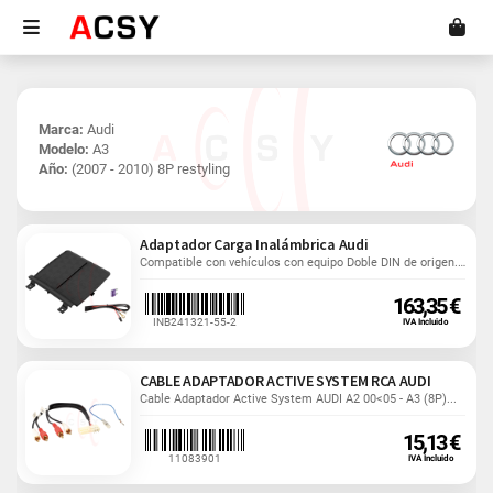
Marca:
Audi
Modelo:
A3
Año:
(2007 - 2010) 8P restyling
Adaptador Carga Inalámbrica Audi
Compatible con vehículos con equipo Doble DIN de origen. En vehículos con radio OEM 1-DIN ver descripción
163,35 €
INB241321-55-2
IVA Incluido
CABLE ADAPTADOR ACTIVE SYSTEM RCA AUDI
Cable Adaptador Active System AUDI A2 00<05 - A3 (8P)...
15,13 €
11083901
IVA Incluido