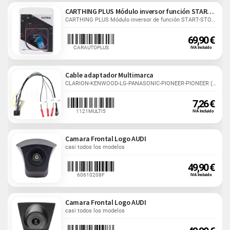
CARTHING PLUS Módulo inversor función START-STOP
CARTHING PLUS Módulo inversor de función START-STOP señal...
69,90 €
CARAUTOPLUS
IVA Incluido
Cable adaptador Multimarca
CLARION-KENWOOD-LG-PANASONIC-PIONEER-PIONEER (TYPE...
7,26 €
1121MULTI5
IVA Incluido
Camara Frontal Logo AUDI
casi todos los modelos
49,90 €
60610208F
IVA Incluido
Camara Frontal Logo AUDI
casi todos los modelos