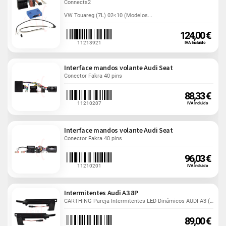
Connects2
VW Touareg (7L) 02<10 (Modelos...
124,00 €
11213921
IVA Incluido
Interface mandos volante Audi Seat
Conector Fakra 40 pins
88,33 €
11210207
IVA Incluido
Interface mandos volante Audi Seat
Conector Fakra 40 pins
96,03 €
11210201
IVA Incluido
Intermitentes Audi A3 8P
CARTHING Pareja Intermitentes LED Dinámicos AUDI A3 (8P)...
89,00 €