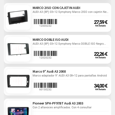
MARCO 2ISO CON CAJETIN AUDI
AUDI A3 (8P) 03<12 Symphony Marco 2ISO con cajetin Negro
27,59 €
12000232
IVA Incluido
MARCO DOBLE ISO AUDI
AUDI A3 (8P) 03<12 Symphony Marco DOBLE ISO Negro...
22,26 €
12020232
IVA Incluido
Marco 9" Audi A3 2008
Marco adaptador 9" AUDI A3 08<12 para pantallas Android
34,00 €
60130232
IVA Incluido
Pioneer SPH-PF97BT Audi A3 2003
Con 2 altavoces amplificados. Con 4 consultar