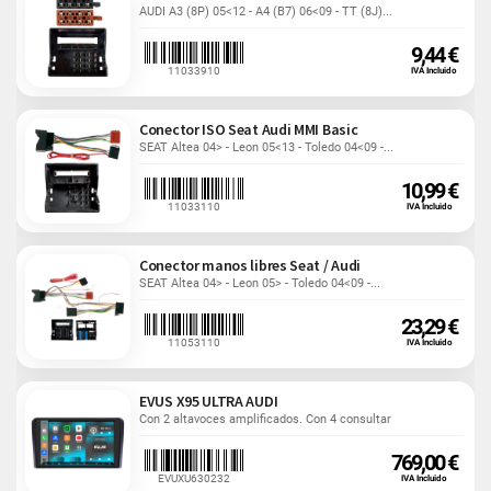
AUDI A3 (8P) 05<12 - A4 (B7) 06<09 - TT (8J)...
9,44 €
11033910
IVA Incluido
Conector ISO Seat Audi MMI Basic
SEAT Altea 04> - Leon 05<13 - Toledo 04<09 -...
10,99 €
11033110
IVA Incluido
Conector manos libres Seat / Audi
SEAT Altea 04> - Leon 05> - Toledo 04<09 -...
23,29 €
11053110
IVA Incluido
EVUS X95 ULTRA AUDI
Con 2 altavoces amplificados. Con 4 consultar
769,00 €
EVUXU630232
IVA Incluido