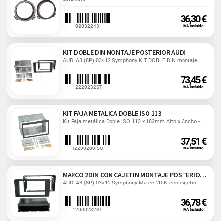
36,30 €
02032243
IVA Incluido
KIT DOBLE DIN MONTAJE POSTERIOR AUDI
AUDI A3 (8P) 03<12 Symphony KIT DOBLE DIN montaje...
73,45 €
12220232ST
IVA Incluido
KIT FAJA METALICA DOBLE ISO 113
Kit Faja metálica Doble ISO 113 x 182mm Alto x Ancho -...
37,51 €
12200200ISO
IVA Incluido
MARCO 2DIN CON CAJETIN MONTAJE POSTERIOR AUDI
AUDI A3 (8P) 03<12 Symphony Marco 2DIN con cajetin...
36,78 €
12000232ST
IVA Incluido