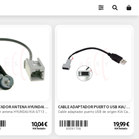
CABLE ADAPTADOR ANTENA HYUNDAI-ISO MACHO
CABLE ADAPTADOR PUERTO USB KIA/HYUNDAI
Cable adaptador antena HYUNDAI/KIA GT13 Hembra - ISO...
Cable adaptador puerto USB de origen KIA Carnival 14>...
10,04 €
19,99 €
M
60091706
IVA Incluido
IVA Incluido