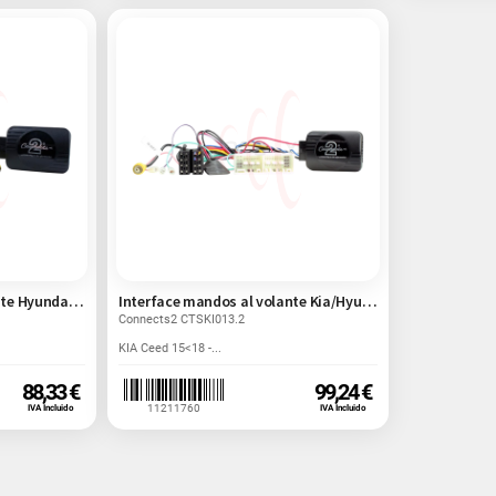
Interface mandos al volante Hyundai/Kia
Interface mandos al volante Kia/Hyundai
Connects2 CTSKI013.2
KIA Ceed 15<18 -...
88,33 €
99,24 €
11211760
IVA Incluido
IVA Incluido