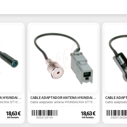
CABLE ADAPTADOR ANTENA HYUNDAI-DIN HEMBRA
CABLE ADAPTADOR ANTENA HYUNDAI-ISO HEMBRA
Cable adaptador antena HYUNDAI/KIA GT13 Macho - DIN...
Cable adaptador antena HYUNDAI/KIA GT13 Macho - ISO...
18,63 €
18,63 €
03031201IH
03031202I
IVA Incluido
IVA Incluido