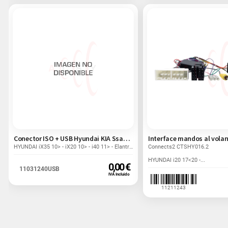
Conector ISO + USB Hyundai KIA SsangYong
HYUNDAI iX35 10> - iX20 10> - i40 11> - Elantra...
Connects2 CTSHY016.2
HYUNDAI i20 17<20 -...
0,00 €
11031240USB
IVA Incluido
11211243