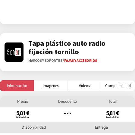
Tapa plástico auto radio
fijación tornillo
MARCOS Y SOPORTES
/
FAJAS Y ACCESORIOS
Información
Imagenes
Videos
Compatibilidad
Precio
Descuento
Total
5,81 €
- - -
5,81 €
IVA Incluido
IVA Incluido
Disponibilidad
Entrega