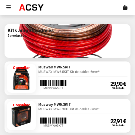
Kits amplificadores
7 productos
Musway MW6.5KIT
Consultar
MUSWAY MW6.5KIT Kit de cables 6mm²
29,90 €
MUSMW65KIT
IVA Incluido
Musway MW6.3KIT
Consultar
MUSWAY MW6.3KIT Kit de cables 6mm²
22,91 €
MUSMW63KIT
IVA Incluido