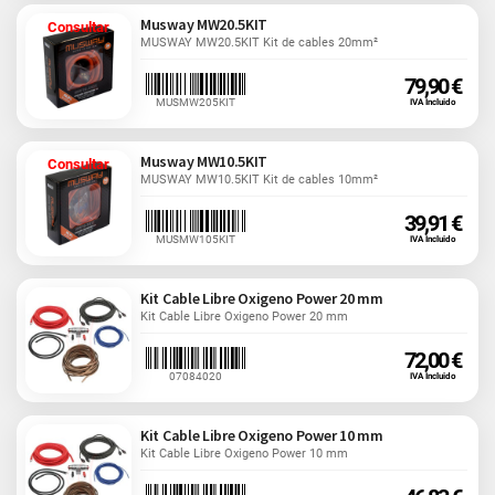
Musway MW20.5KIT
Consultar
MUSWAY MW20.5KIT Kit de cables 20mm²
79,90 €
MUSMW205KIT
IVA Incluido
Musway MW10.5KIT
Consultar
MUSWAY MW10.5KIT Kit de cables 10mm²
39,91 €
MUSMW105KIT
IVA Incluido
Kit Cable Libre Oxigeno Power 20 mm
Kit Cable Libre Oxigeno Power 20 mm
72,00 €
07084020
IVA Incluido
Kit Cable Libre Oxigeno Power 10 mm
Kit Cable Libre Oxigeno Power 10 mm