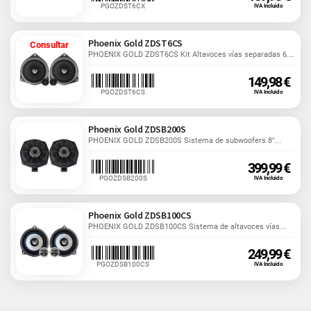
PGOZDST6CX
IVA Incluido
Phoenix Gold ZDST6CS
Consultar
PHOENIX GOLD ZDST6CS Kit Altavoces vías separadas 6.5"...
149,98 €
PGOZDST6CS
IVA Incluido
Phoenix Gold ZDSB200S
PHOENIX GOLD ZDSB200S Sistema de subwoofers 8"...
399,99 €
PGOZDSB200S
IVA Incluido
Phoenix Gold ZDSB100CS
PHOENIX GOLD ZDSB100CS Sistema de altavoces vías...
249,99 €
PGOZDSB100CS
IVA Incluido