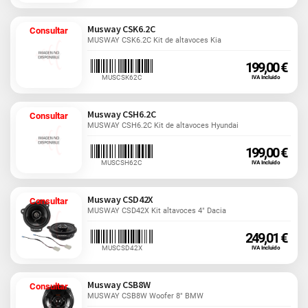
Musway CSK6.2C
Consultar
MUSWAY CSK6.2C Kit de altavoces Kia
199,00 €
MUSCSK62C
IVA Incluido
Musway CSH6.2C
Consultar
MUSWAY CSH6.2C Kit de altavoces Hyundai
199,00 €
MUSCSH62C
IVA Incluido
Musway CSD42X
Consultar
MUSWAY CSD42X Kit altavoces 4" Dacia
249,01 €
MUSCSD42X
IVA Incluido
Musway CSB8W
Consultar
MUSWAY CSB8W Woofer 8" BMW