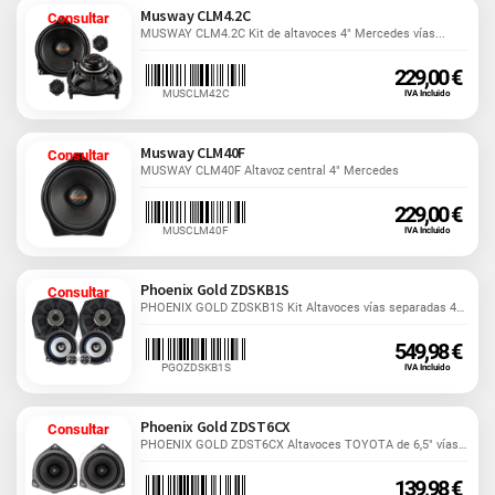
Musway CLM4.2C
Consultar
MUSWAY CLM4.2C Kit de altavoces 4" Mercedes vías...
229,00 €
MUSCLM42C
IVA Incluido
Musway CLM40F
Consultar
MUSWAY CLM40F Altavoz central 4" Mercedes
229,00 €
MUSCLM40F
IVA Incluido
Phoenix Gold ZDSKB1S
Consultar
PHOENIX GOLD ZDSKB1S Kit Altavoces vías separadas 4" +...
549,98 €
PGOZDSKB1S
IVA Incluido
Phoenix Gold ZDST6CX
Consultar
PHOENIX GOLD ZDST6CX Altavoces TOYOTA de 6,5" vías...
139,98 €