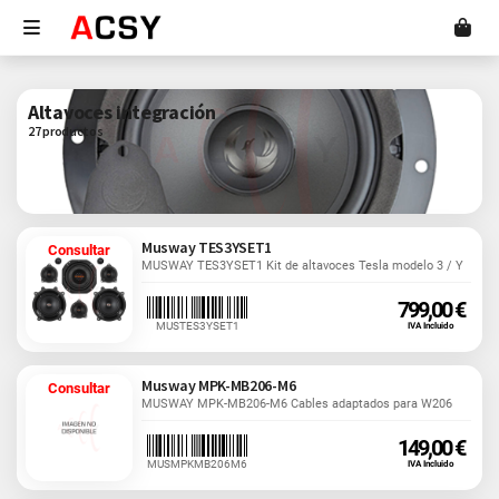
Altavoces integración
27 productos
Musway TES3YSET1
Consultar
MUSWAY TES3YSET1 Kit de altavoces Tesla modelo 3 / Y
799,00 €
MUSTES3YSET1
IVA Incluido
Musway MPK-MB206-M6
Consultar
MUSWAY MPK-MB206-M6 Cables adaptados para W206
149,00 €
MUSMPKMB206M6
IVA Incluido