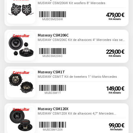
MUSWAY CSM206W Kit woofers 8" Mercedes
479,00 €
MUSCSM206W
IVA Incluido
Musway CSM206C
Consultar
MUSWAY CSM206C Kit de altavoces 4" Mercedes vías separadas
229,00 €
MUSCSM206C
IVA Incluido
Musway CSM1T
Consultar
MUSWAY CSM1T Kit de tweeters 1" titanio Mercedes
149,00 €
MUSCSM1T
IVA Incluido
Musway CSM120X
Consultar
MUSWAY CSM120X Kit de altavoces 4,7" Mercedes...
99,00 €
MUSCSM120X
IVA Incluido