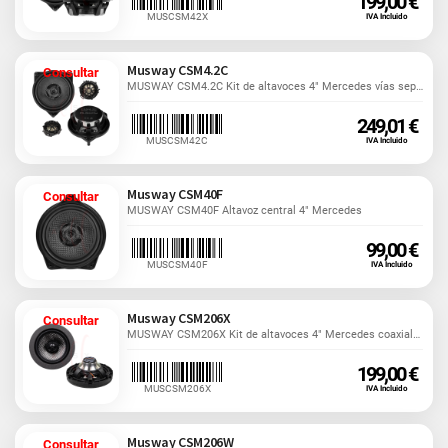
199,00 €
MUSCSM42X
IVA Incluido
Musway CSM4.2C
Consultar
MUSWAY CSM4.2C Kit de altavoces 4" Mercedes vías separadas
249,01 €
MUSCSM42C
IVA Incluido
Musway CSM40F
Consultar
MUSWAY CSM40F Altavoz central 4" Mercedes
99,00 €
MUSCSM40F
IVA Incluido
Musway CSM206X
Consultar
MUSWAY CSM206X Kit de altavoces 4" Mercedes coaxiales
199,00 €
MUSCSM206X
IVA Incluido
Musway CSM206W
Consultar