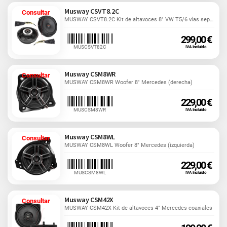
Musway CSVT8.2C
Consultar
MUSWAY CSVT8.2C Kit de altavoces 8" VW T5/6 vías separadas
299,00 €
MUSCSVT82C
IVA Incluido
Musway CSM8WR
Consultar
MUSWAY CSM8WR Woofer 8" Mercedes (derecha)
229,00 €
MUSCSM8WR
IVA Incluido
Musway CSM8WL
Consultar
MUSWAY CSM8WL Woofer 8" Mercedes (izquierda)
229,00 €
MUSCSM8WL
IVA Incluido
Musway CSM42X
Consultar
MUSWAY CSM42X Kit de altavoces 4" Mercedes coaxiales