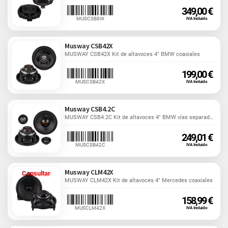
349,00 €
MUSCSB8W
IVA Incluido
Musway CSB42X
MUSWAY CSB42X Kit de altavoces 4" BMW coaxiales
199,00 €
MUSCSB42X
IVA Incluido
Musway CSB4.2C
MUSWAY CSB4.2C Kit de altavoces 4" BMW vías separadas
249,01 €
MUSCSB42C
IVA Incluido
Musway CLM42X
Consultar
MUSWAY CLM42X Kit de altavoces 4" Mercedes coaxiales
158,99 €
MUSCLM42X
IVA Incluido