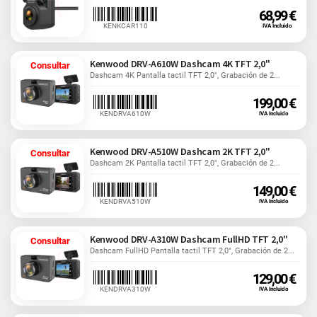
68,99 €
KENKCAR110
IVA Incluido
Kenwood DRV-A610W Dashcam 4K TFT 2,0"
Consultar
Dashcam 4K Pantalla tactil TFT 2,0", Grabación de 2...
199,00 €
KENDRVA610W
IVA Incluido
Kenwood DRV-A510W Dashcam 2K TFT 2,0"
Consultar
Dashcam 2K Pantalla tactil TFT 2,0", Grabación de 2...
149,00 €
KENDRVA510W
IVA Incluido
Kenwood DRV-A310W Dashcam FullHD TFT 2,0"
Consultar
Dashcam FullHD Pantalla tactil TFT 2,0", Grabación de 2...
129,00 €
KENDRVA310W
IVA Incluido