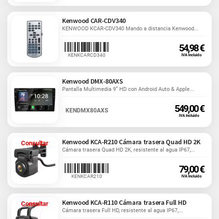
Kenwood CAR-CDV340
KENWOOD KCAR-CDV340 Mando a distancia Kenwood...
54,98 €
KENKCARCD340
IVA Incluido
Kenwood DMX-80AXS
Pantalla Multimedia 9” HD con Android Auto & Apple...
549,00 €
KENDMX80AXS
IVA Incluido
Kenwood KCA-R210 Cámara trasera Quad HD 2K
Consultar
Cámara trasera Quad HD 2K, resistente al agua IP67,...
79,00 €
KENKCAR210
IVA Incluido
Kenwood KCA-R110 Cámara trasera Full HD
Consultar
Cámara trasera Full HD, resistente al agua IP67,...