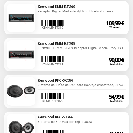
Kenwood KMM-BT309
Receptor Digital Media iPod/USB - Bluetooth - aux -...
109,99 €
KENKMMBT309
IVA Incluido
Kenwood KMM-BT209
KENWOOD KMM-BT209 Receptor Digital Media iPod/USB -...
90,00 €
KENKMMBT209
IVA Incluido
Kenwood KFC-S6966
Sistema de 3 vías de 6x9" para montaje empotrado, STAGE...
54,99 €
KENKFCS6966
IVA Incluido
Kenwood KFC-S1766
Sistema de 6" 2 vías con rejilla 300W