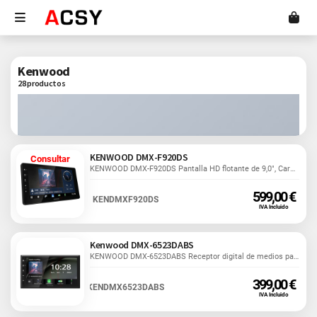
Kenwood
28 productos
KENWOOD DMX-F920DS
Consultar
KENWOOD DMX-F920DS Pantalla HD flotante de 9,0", CarPlay,...
599,00 €
KENDMXF920DS
IVA Incluido
Kenwood DMX-6523DABS
KENWOOD DMX-6523DABS Receptor digital de medios pantalla...
399,00 €
KENDMX6523DABS
IVA Incluido