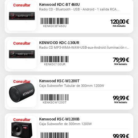
Kenwood KDC-BT460U
Consultar
Radio CD - Bluetooth - USB - Android - 1 salida RCA...
120,00 €
KENKDCBT460U
IVA Incluido
KENWOOD KDC-130UR
Consultar
Radio CD MP3-WMA-WAW-USB-aux-Android iluminación roja...
79,99 €
KENKDC130UR
IVA Incluido
Kenwood KSC-W1200T
Consultar
Caja Subwoofer Tubular de 300mm 1200W
99,99 €
KENKSCW1200T
IVA Incluido
Kenwood KSC-W1200B
Consultar
Caja Subwoofer de 300mm 1200W
99,99 €