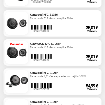
KENKSCW1200B
IVA Incluido
Kenwood KFC-S1366
Sistema de 5" 2 vías con rejilla 260W
35,01 €
KENKFCS1366
IVA Incluido
KENWOOD KFC-S1066P
Consultar
Sistema de 4" 2 vías con rejilla 220W
35,01 €
KENKFCS1066
IVA Incluido
Kenwood KFC-E170P
Sistema de 6,5" vías separadas con rejilla 300W
54,99 €
KENKFCE170P
IVA Incluido
Kenwood KFC-E130P