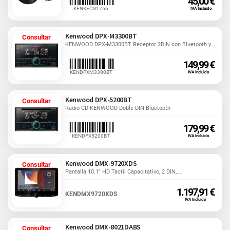
45,00 €
KENKFCS1766
IVA Incluido
Kenwood DPX-M3300BT
Consultar
KENWOOD DPX-M3300BT Receptor 2DIN con Bluetooth y...
149,99 €
KENDPXM3300BT
IVA Incluido
Kenwood DPX-5200BT
Consultar
Radio CD KENWOOD Doble DIN Bluetooth
179,99 €
KENDPX5200BT
IVA Incluido
Kenwood DMX-9720XDS
Consultar
Pantalla 10.1" HD Tactil Capacitativo, 2 DIN,...
1.197,91 €
KENDMX9720XDS
IVA Incluido
Kenwood DMX-8021DABS
Consultar