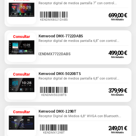
Receptor digital de medios pantalla 7” con control...
699,00 €
KENDMX8021DABS
IVA Incluido
Kenwood DMX-7722DABS
Consultar
Receptor digital de medios pantalla 6,8” con control...
499,00 €
KENDMX7722DABS
IVA Incluido
Kenwood DMX-5020BTS
Consultar
Receptor digital de medios pantalla 6,8” con control...
379,99 €
KENDMX5020BTS
IVA Incluido
Kenwood DMX-129BT
Consultar
Receptor Digital de Medios 6,8" WVGA con Bluetooth...
249,01 €
KENDMX129BT
IVA Incluido