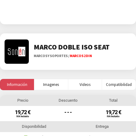
MARCO DOBLE ISO SEAT
MARCOS Y SOPORTES
/
MARCOS 2 DIN
Información
Imagenes
Videos
Compatibilidad
Precio
Descuento
Total
19,72 €
- - -
19,72 €
IVA Incluido
IVA Incluido
Disponibilidad
Entrega