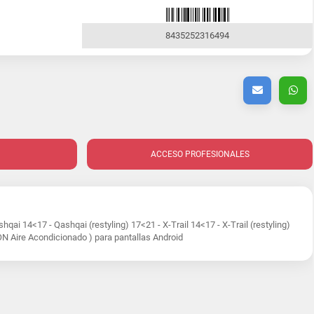
8435252316494
ACCESO PROFESIONALES
ai 14<17 - Qashqai (restyling) 17<21 - X-Trail 14<17 - X-Trail (restyling)
ON Aire Acondicionado ) para pantallas Android