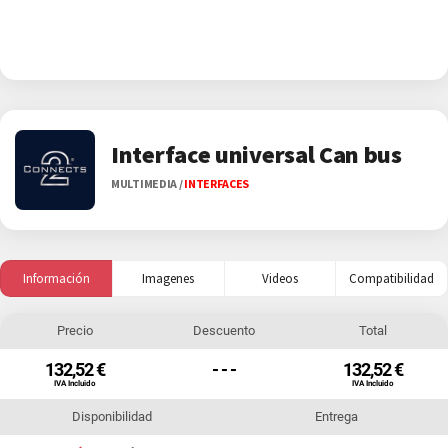
Interface universal Can bus
MULTIMEDIA
/
INTERFACES
Información
Imagenes
Videos
Compatibilidad
Precio
Descuento
Total
132,52 €
- - -
132,52 €
IVA Incluido
IVA Incluido
Disponibilidad
Entrega