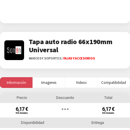
Tapa auto radio 66x190mm
Universal
MARCOS Y SOPORTES
/
FAJAS Y ACCESORIOS
Información
Imagenes
Videos
Compatibilidad
Precio
Descuento
Total
6,17 €
- - -
6,17 €
IVA Incluido
IVA Incluido
Disponibilidad
Entrega