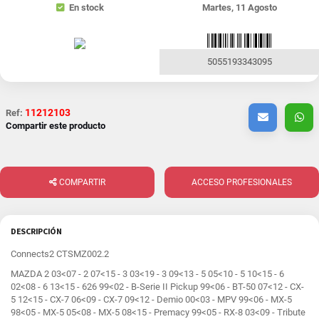
En stock
Martes, 11 Agosto
5055193343095
11212103
Ref:
Compartir este producto
COMPARTIR
ACCESO PROFESIONALES
DESCRIPCIÓN
Connects2 CTSMZ002.2
MAZDA 2 03<07 - 2 07<15 - 3 03<19 - 3 09<13 - 5 05<10 - 5 10<15 - 6
02<08 - 6 13<15 - 626 99<02 - B-Serie II Pickup 99<06 - BT-50 07<12 - CX-
5 12<15 - CX-7 06<09 - CX-7 09<12 - Demio 00<03 - MPV 99<06 - MX-5
98<05 - MX-5 05<08 - MX-5 08<15 - Premacy 99<05 - RX-8 03<09 - Tribute