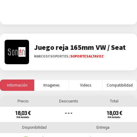
Juego reja 165mm VW / Seat
MARCOS Y SOPORTES
/
SOPORTES ALTAVOZ
Información
Imagenes
Videos
Compatibilidad
Precio
Descuento
Total
18,03 €
- - -
18,03 €
IVA Incluido
IVA Incluido
Disponibilidad
Entrega