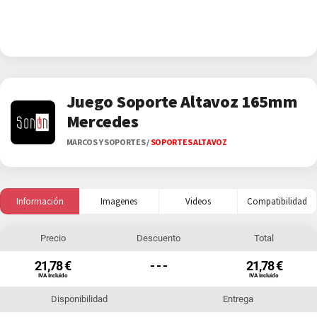
Juego Soporte Altavoz 165mm
Mercedes
MARCOS Y SOPORTES
/
SOPORTES ALTAVOZ
Información
Imagenes
Videos
Compatibilidad
Precio
Descuento
Total
21,78 €
- - -
21,78 €
IVA Incluido
IVA Incluido
Disponibilidad
Entrega