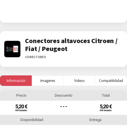
Conectores altavoces Citroen /
Fiat / Peugeot
CONECTORES
Información
Imagenes
Videos
Compatibilidad
Precio
Descuento
Total
5,20 €
- - -
5,20 €
IVA Incluido
IVA Incluido
Disponibilidad
Entrega