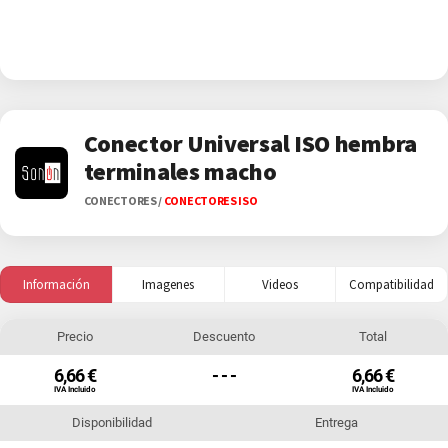
Conector Universal ISO hembra
terminales macho
CONECTORES
/
CONECTORES ISO
Información
Imagenes
Videos
Compatibilidad
Precio
Descuento
Total
6,66 €
- - -
6,66 €
IVA Incluido
IVA Incluido
Disponibilidad
Entrega