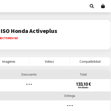
 ISO Honda Activeplus
ECTORES ISO
Imagenes
Videos
Compatibilidad
Descuento
Total
- - -
133,10 €
IVA Incluido
Entrega
- - -