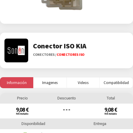
Conector ISO KIA
CONECTORES
/
CONECTORES ISO
Información
Imagenes
Videos
Compatibilidad
Precio
Descuento
Total
9,08 €
- - -
9,08 €
IVA Incluido
IVA Incluido
Disponibilidad
Entrega