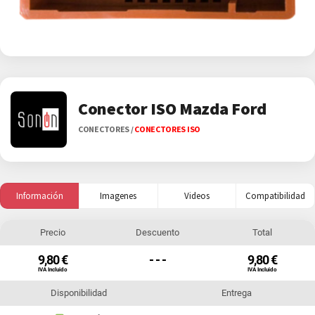
Conector ISO Mazda Ford
CONECTORES
/
CONECTORES ISO
Información
Imagenes
Videos
Compatibilidad
Precio
Descuento
Total
9,80 €
- - -
9,80 €
IVA Incluido
IVA Incluido
Disponibilidad
Entrega