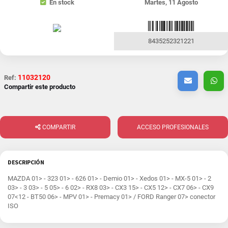
En stock
Martes, 11 Agosto
8435252321221
11032120
Ref:
Compartir este producto
COMPARTIR
ACCESO PROFESIONALES
DESCRIPCIÓN
MAZDA 01> - 323 01> - 626 01> - Demio 01> - Xedos 01> - MX-5 01> - 2
03> - 3 03> - 5 05> - 6 02> - RX8 03> - CX3 15> - CX5 12> - CX7 06> - CX9
07<12 - BT50 06> - MPV 01> - Premacy 01> / FORD Ranger 07> conector
ISO