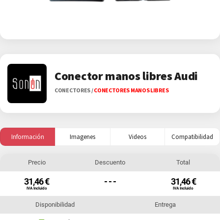
Conector manos libres Audi
CONECTORES
/
CONECTORES MANOS LIBRES
Información
Imagenes
Videos
Compatibilidad
Precio
Descuento
Total
31,46 €
- - -
31,46 €
IVA Incluido
IVA Incluido
Disponibilidad
Entrega