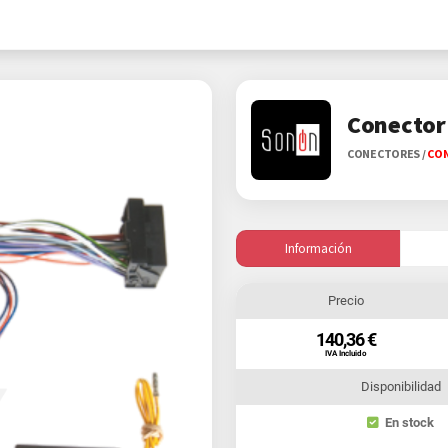
Conector
CONECTORES
/
CON
Información
Precio
140,36 €
IVA Incluido
Disponibilidad
En stock