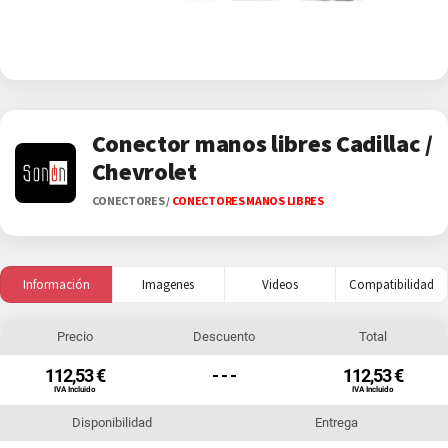
Conector manos libres Cadillac /
Chevrolet
CONECTORES
/
CONECTORES MANOS LIBRES
Información
Imagenes
Videos
Compatibilidad
Precio
Descuento
Total
112,53 €
- - -
112,53 €
IVA Incluido
IVA Incluido
Disponibilidad
Entrega