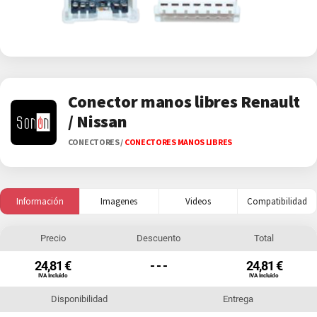
Conector manos libres Renault
/ Nissan
CONECTORES
/
CONECTORES MANOS LIBRES
Información
Imagenes
Videos
Compatibilidad
Precio
Descuento
Total
24,81 €
- - -
24,81 €
IVA Incluido
IVA Incluido
Disponibilidad
Entrega