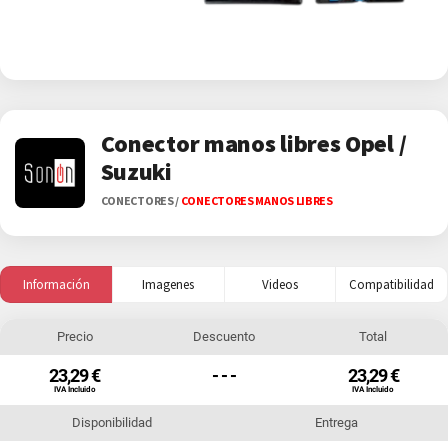
Conector manos libres Opel /
Suzuki
CONECTORES
/
CONECTORES MANOS LIBRES
Información
Imagenes
Videos
Compatibilidad
Precio
Descuento
Total
23,29 €
- - -
23,29 €
IVA Incluido
IVA Incluido
Disponibilidad
Entrega