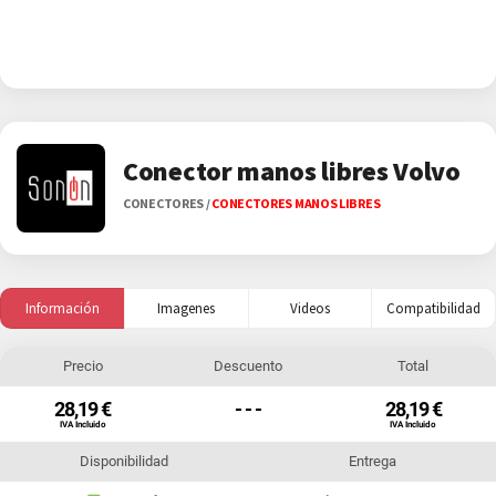
Conector manos libres Volvo
CONECTORES
/
CONECTORES MANOS LIBRES
Información
Imagenes
Videos
Compatibilidad
Precio
Descuento
Total
28,19 €
- - -
28,19 €
IVA Incluido
IVA Incluido
Disponibilidad
Entrega