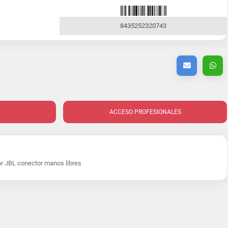
8435252320743
ACCESO PROFESIONALES
r JBL conector manos libres