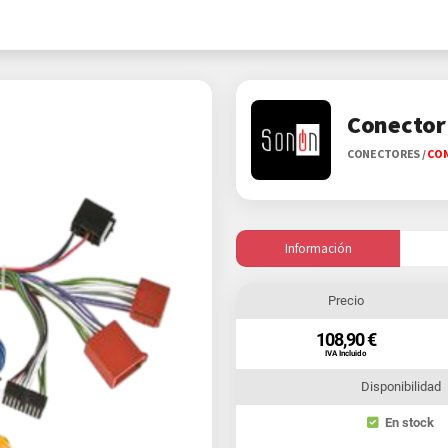
Conector
CONECTORES
/
CON
Información
Precio
108,90 €
IVA Incluido
Disponibilidad
En stock