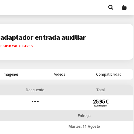
adaptador entrada auxiliar
ES USB Y AUXILIARES
Imagenes
Videos
Compatibilidad
Descuento
Total
- - -
25,95 €
IVA Incluido
Entrega
Martes, 11 Agosto