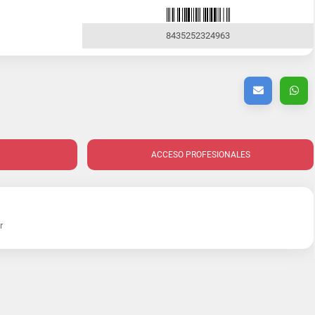
8435252324963
ACCESO PROFESIONALES
r