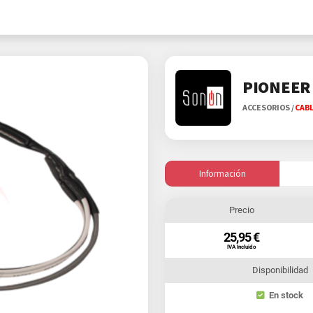
PIONEER 
ACCESORIOS
/
CABL
Información
Precio
25,95 €
IVA Incluido
Disponibilidad
En stock