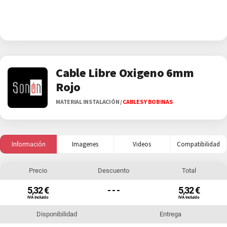
Cable Libre Oxigeno 6mm
Rojo
MATERIAL INSTALACIÓN
/
CABLES Y BOBINAS
Información
Imagenes
Videos
Compatibilidad
Precio
Descuento
Total
5,32 €
- - -
5,32 €
IVA Incluido
IVA Incluido
Disponibilidad
Entrega