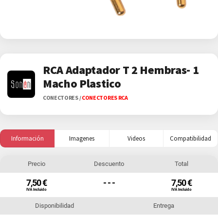
RCA Adaptador T 2 Hembras- 1
Macho Plastico
CONECTORES
/
CONECTORES RCA
Información
Imagenes
Videos
Compatibilidad
Precio
Descuento
Total
7,50 €
- - -
7,50 €
IVA Incluido
IVA Incluido
Disponibilidad
Entrega