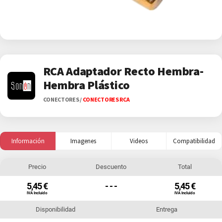
RCA Adaptador Recto Hembra-
Hembra Plástico
CONECTORES
/
CONECTORES RCA
Información
Imagenes
Videos
Compatibilidad
Precio
Descuento
Total
5,45 €
- - -
5,45 €
IVA Incluido
IVA Incluido
Disponibilidad
Entrega