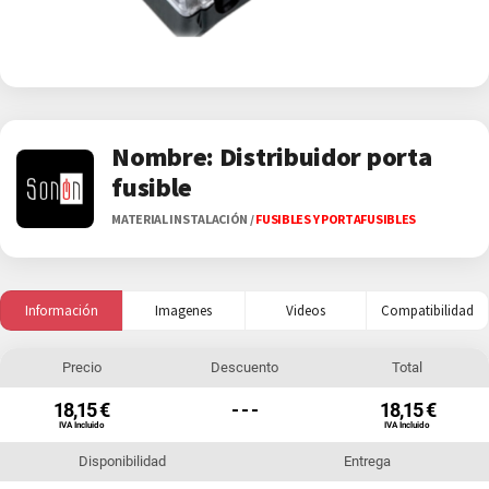
Nombre: Distribuidor porta
fusible
MATERIAL INSTALACIÓN
/
FUSIBLES Y PORTAFUSIBLES
Información
Imagenes
Videos
Compatibilidad
Precio
Descuento
Total
18,15 €
- - -
18,15 €
IVA Incluido
IVA Incluido
Disponibilidad
Entrega