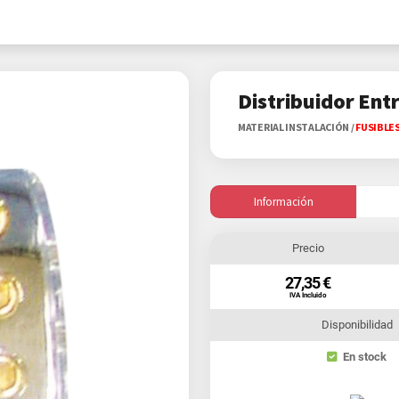
Distribuidor Ent
MATERIAL INSTALACIÓN
/
FUSIBLE
Información
Precio
27,35 €
IVA Incluido
Disponibilidad
En stock