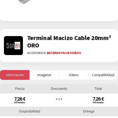
Terminal Macizo Cable 20mm²
ORO
ACCESORIOS
/
BATERIAS Y ACCESORIOS
Información
Imagenes
Videos
Compatibilidad
Precio
Descuento
Total
7,26 €
- - -
7,26 €
IVA Incluido
IVA Incluido
Disponibilidad
Entrega