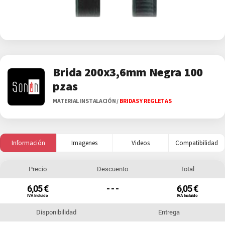
Brida 200x3,6mm Negra 100
pzas
MATERIAL INSTALACIÓN
/
BRIDAS Y REGLETAS
Información
Imagenes
Videos
Compatibilidad
Precio
Descuento
Total
6,05 €
- - -
6,05 €
IVA Incluido
IVA Incluido
Disponibilidad
Entrega