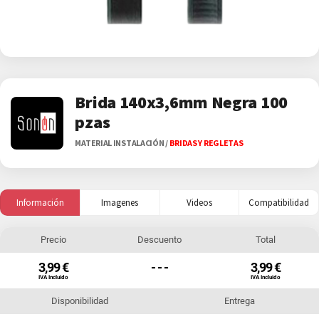
Brida 140x3,6mm Negra 100
pzas
MATERIAL INSTALACIÓN
/
BRIDAS Y REGLETAS
Información
Imagenes
Videos
Compatibilidad
Precio
Descuento
Total
3,99 €
- - -
3,99 €
IVA Incluido
IVA Incluido
Disponibilidad
Entrega