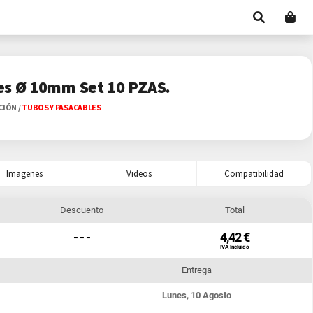
es Ø 10mm Set 10 PZAS.
ACIÓN
/
TUBOS Y PASACABLES
Imagenes
Videos
Compatibilidad
Descuento
Total
- - -
4,42 €
IVA Incluido
Entrega
Lunes, 10 Agosto