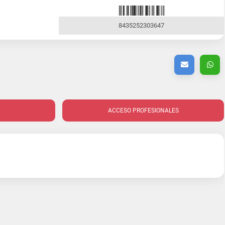
8435252303647
ACCESO PROFESIONALES