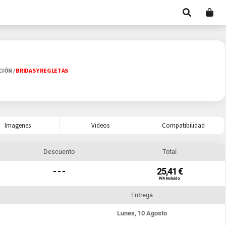
ACIÓN
/
BRIDAS Y REGLETAS
Imagenes
Videos
Compatibilidad
Descuento
Total
- - -
25,41 €
IVA Incluido
Entrega
Lunes, 10 Agosto