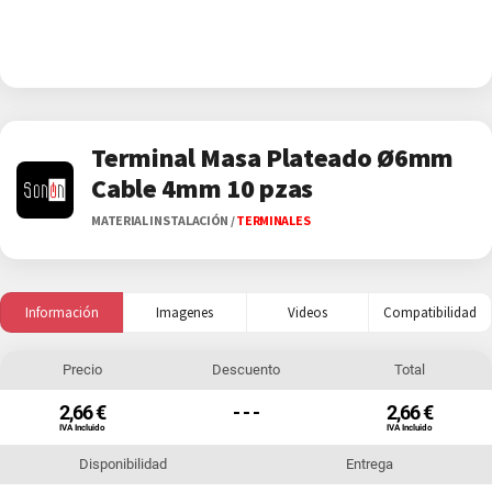
Terminal Masa Plateado Ø6mm
Cable 4mm 10 pzas
MATERIAL INSTALACIÓN
/
TERMINALES
Información
Imagenes
Videos
Compatibilidad
Precio
Descuento
Total
2,66 €
- - -
2,66 €
IVA Incluido
IVA Incluido
Disponibilidad
Entrega