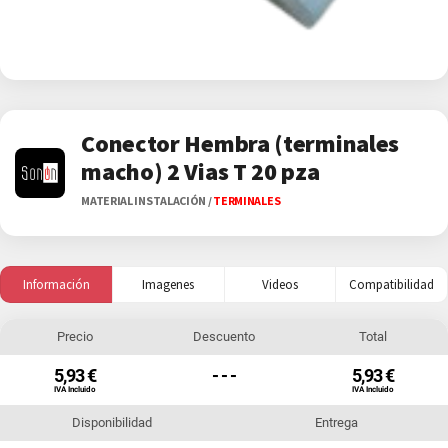
Conector Hembra (terminales
macho) 2 Vias T 20 pza
MATERIAL INSTALACIÓN
/
TERMINALES
Información
Imagenes
Videos
Compatibilidad
Precio
Descuento
Total
5,93 €
- - -
5,93 €
IVA Incluido
IVA Incluido
Disponibilidad
Entrega