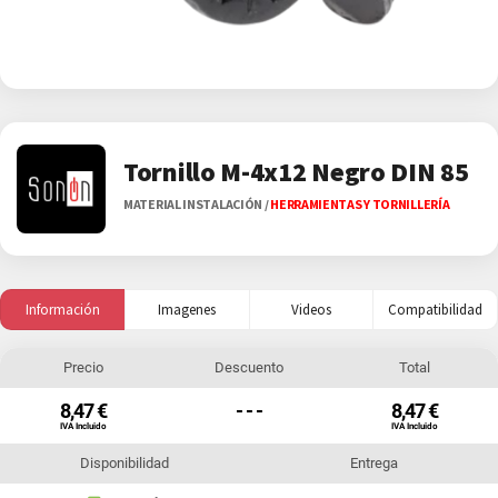
Tornillo M-4x12 Negro DIN 85
MATERIAL INSTALACIÓN
/
HERRAMIENTAS Y TORNILLERÍA
Información
Imagenes
Videos
Compatibilidad
Precio
Descuento
Total
8,47 €
- - -
8,47 €
IVA Incluido
IVA Incluido
Disponibilidad
Entrega