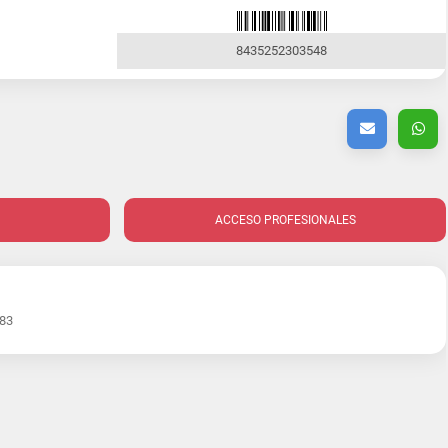
8435252303548
ACCESO PROFESIONALES
983