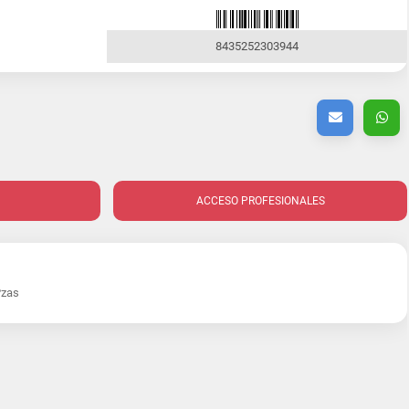
8435252303944
ACCESO PROFESIONALES
Pzas