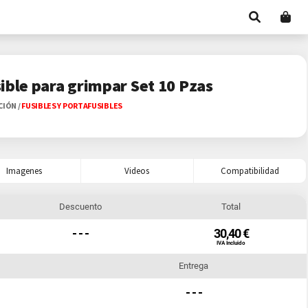
ible para grimpar Set 10 Pzas
ACIÓN
/
FUSIBLES Y PORTAFUSIBLES
Imagenes
Videos
Compatibilidad
Descuento
Total
- - -
30,40 €
IVA Incluido
Entrega
- - -