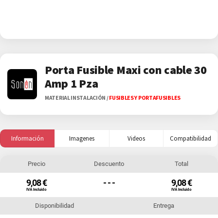
Porta Fusible Maxi con cable 30
Amp 1 Pza
MATERIAL INSTALACIÓN
/
FUSIBLES Y PORTAFUSIBLES
Información
Imagenes
Videos
Compatibilidad
Precio
Descuento
Total
9,08 €
- - -
9,08 €
IVA Incluido
IVA Incluido
Disponibilidad
Entrega