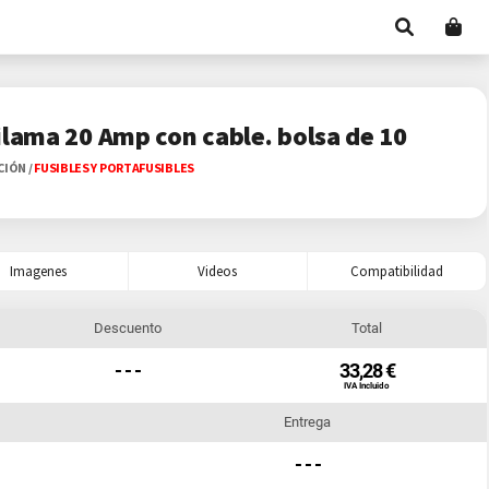
ilama 20 Amp con cable. bolsa de 10
ACIÓN
/
FUSIBLES Y PORTAFUSIBLES
Imagenes
Videos
Compatibilidad
Descuento
Total
- - -
33,28 €
IVA Incluido
Entrega
- - -