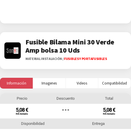
Fusible Bilama Mini 30 Verde
Amp bolsa 10 Uds
MATERIAL INSTALACIÓN
/
FUSIBLES Y PORTAFUSIBLES
Información
Imagenes
Videos
Compatibilidad
Precio
Descuento
Total
5,08 €
- - -
5,08 €
IVA Incluido
IVA Incluido
Disponibilidad
Entrega