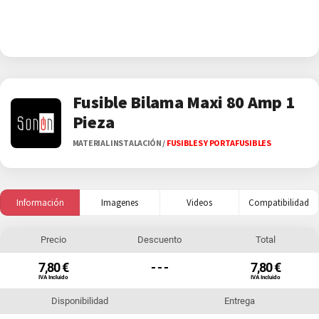
Fusible Bilama Maxi 80 Amp 1
Pieza
MATERIAL INSTALACIÓN
/
FUSIBLES Y PORTAFUSIBLES
Información
Imagenes
Videos
Compatibilidad
Precio
Descuento
Total
7,80 €
- - -
7,80 €
IVA Incluido
IVA Incluido
Disponibilidad
Entrega