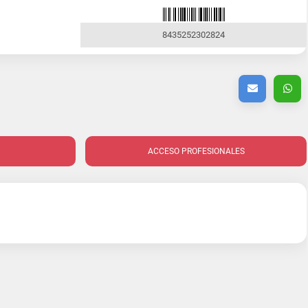
8435252302824
ACCESO PROFESIONALES