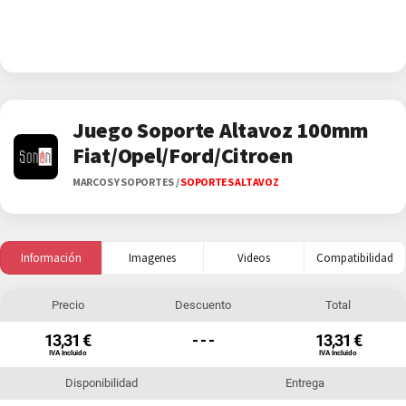
Juego Soporte Altavoz 100mm
Fiat/Opel/Ford/Citroen
MARCOS Y SOPORTES
/
SOPORTES ALTAVOZ
Información
Imagenes
Videos
Compatibilidad
Precio
Descuento
Total
13,31 €
- - -
13,31 €
IVA Incluido
IVA Incluido
Disponibilidad
Entrega