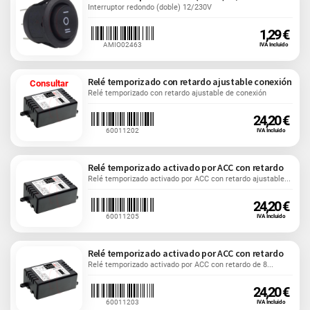
Interruptor redondo (doble) 12/230V
1,29 €
AMIO02463
IVA Incluido
Relé temporizado con retardo ajustable conexión
Consultar
Relé temporizado con retardo ajustable de conexión
24,20 €
60011202
IVA Incluido
Relé temporizado activado por ACC con retardo
Relé temporizado activado por ACC con retardo ajustable...
24,20 €
60011205
IVA Incluido
Relé temporizado activado por ACC con retardo
Relé temporizado activado por ACC con retardo de 8...
24,20 €
60011203
IVA Incluido