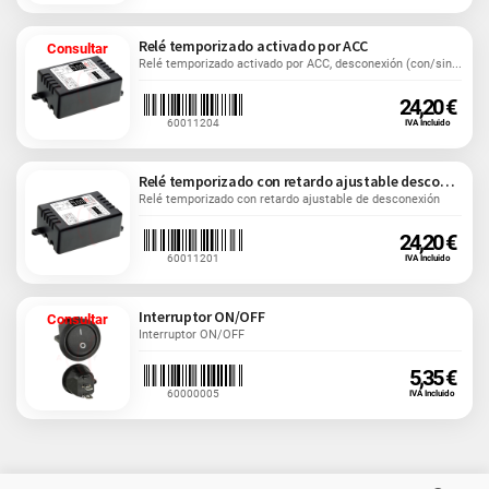
Relé temporizado activado por ACC
Consultar
Relé temporizado activado por ACC, desconexión (con/sin...
24,20 €
60011204
IVA Incluido
Relé temporizado con retardo ajustable desconexión
Relé temporizado con retardo ajustable de desconexión
24,20 €
60011201
IVA Incluido
Interruptor ON/OFF
Consultar
Interruptor ON/OFF
5,35 €
60000005
IVA Incluido