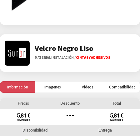
Velcro Negro Liso
MATERIAL INSTALACIÓN
/
CINTAS Y ADHESIVOS
Información
Imagenes
Videos
Compatibilidad
Precio
Descuento
Total
5,81 €
- - -
5,81 €
IVA Incluido
IVA Incluido
Disponibilidad
Entrega